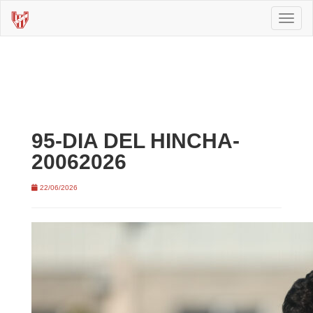
Toggl
naviga
95-DIA DEL HINCHA-
20062026
22/06/2026