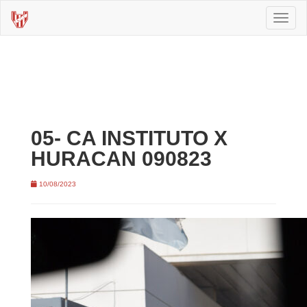
Toggl
naviga
05- CA INSTITUTO X
HURACAN 090823
10/08/2023