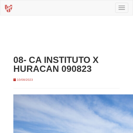
Toggl
naviga
08- CA INSTITUTO X
HURACAN 090823
10/08/2023