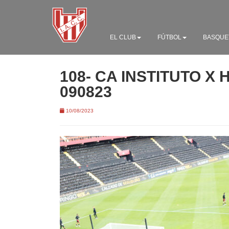
EL CLUB
FÚTBOL
BASQUE
108- CA INSTITUTO X
090823
10/08/2023