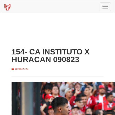
Toggl
naviga
154- CA INSTITUTO X
HURACAN 090823
10/08/2023