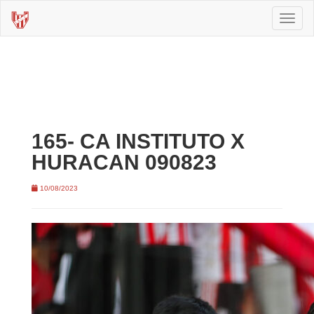
Toggl
naviga
165- CA INSTITUTO X
HURACAN 090823
10/08/2023