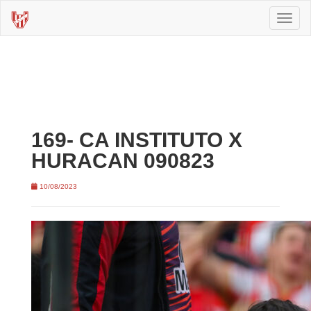
Toggl
naviga
169- CA INSTITUTO X
HURACAN 090823
10/08/2023