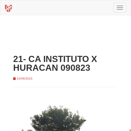
Toggl
naviga
21- CA INSTITUTO X
HURACAN 090823
10/08/2023