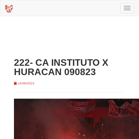
Toggl
naviga
222- CA INSTITUTO X
HURACAN 090823
10/08/2023