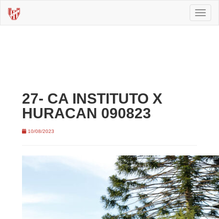
Toggl
naviga
27- CA INSTITUTO X
HURACAN 090823
10/08/2023