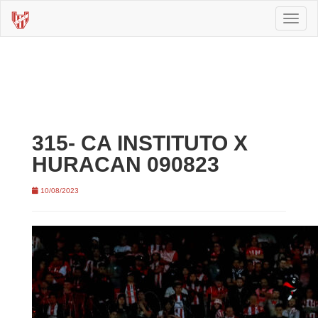
Toggl
naviga
315- CA INSTITUTO X
HURACAN 090823
10/08/2023