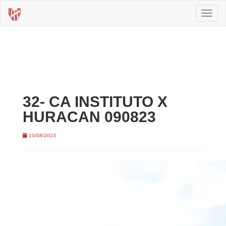
Toggl
naviga
32- CA INSTITUTO X
HURACAN 090823
10/08/2023