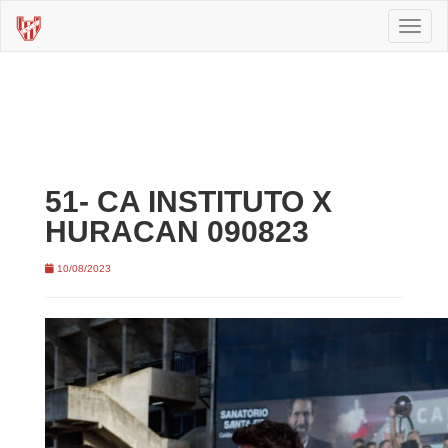
Toggl
naviga
51- CA INSTITUTO X
HURACAN 090823
10/08/2023