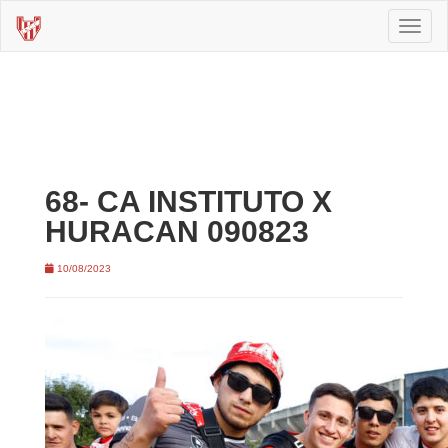
Toggl
naviga
68- CA INSTITUTO X
HURACAN 090823
10/08/2023