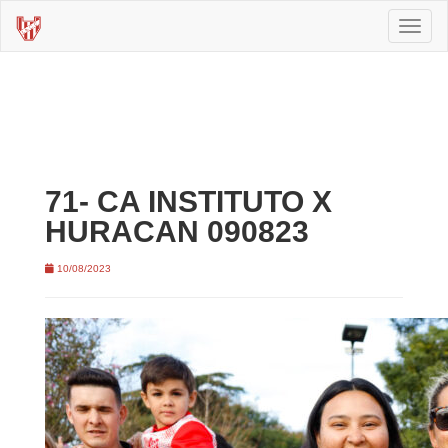
Toggl
naviga
71- CA INSTITUTO X
HURACAN 090823
10/08/2023