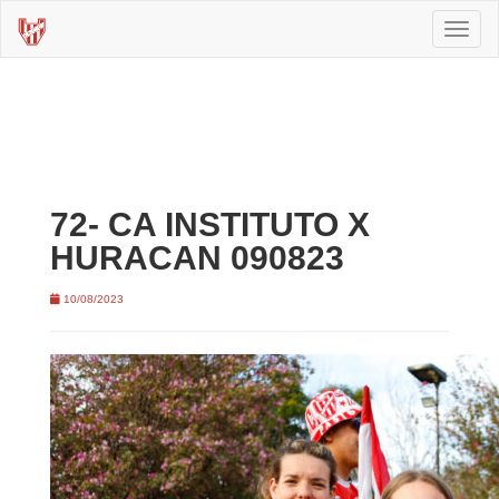
Toggl
naviga
72- CA INSTITUTO X
HURACAN 090823
10/08/2023