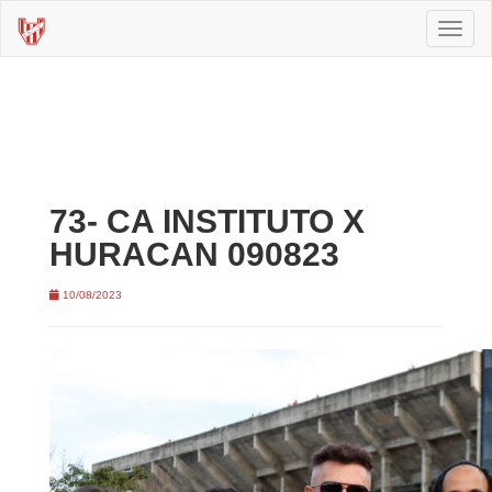
Toggl
naviga
73- CA INSTITUTO X
HURACAN 090823
10/08/2023