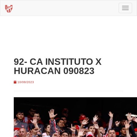
Toggl
naviga
92- CA INSTITUTO X
HURACAN 090823
10/08/2023