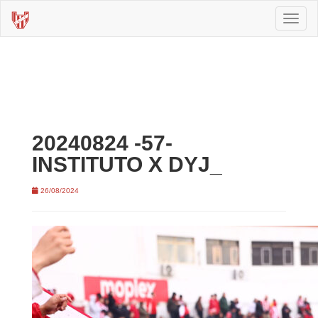
Toggl
naviga
20240824 -57-
INSTITUTO X DYJ_
26/08/2024