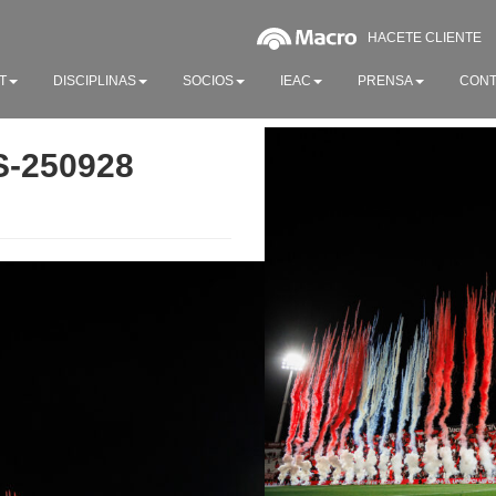
HACETE CLIENTE
T
DISCIPLINAS
SOCIOS
IEAC
PRENSA
CONT
S-250928