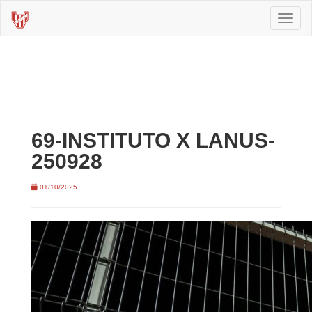
Toggl
naviga
69-INSTITUTO X LANUS-
250928
01/10/2025