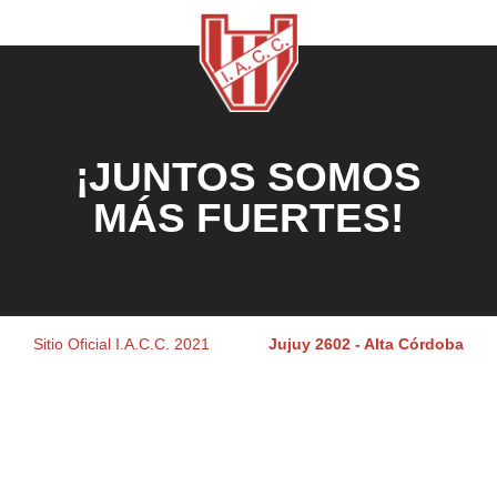
¡JUNTOS SOMOS
MÁS FUERTES!
Sitio Oficial I.A.C.C. 2021
Jujuy 2602 - Alta Córdoba