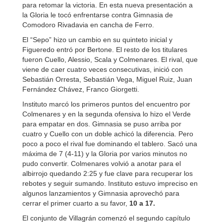
para retomar la victoria. En esta nueva presentación a
la Gloria le tocó enfrentarse contra Gimnasia de
Comodoro Rivadavia en cancha de Ferro.
El “Sepo” hizo un cambio en su quinteto inicial y
Figueredo entró por Bertone. El resto de los titulares
fueron Cuello, Alessio, Scala y Colmenares. El rival, que
viene de caer cuatro veces consecutivas, inició con
Sebastián Orresta, Sebastián Vega, Miguel Ruiz, Juan
Fernández Chávez, Franco Giorgetti.
Instituto marcó los primeros puntos del encuentro por
Colmenares y en la segunda ofensiva lo hizo el Verde
para empatar en dos. Gimnasia se puso arriba por
cuatro y Cuello con un doble achicó la diferencia. Pero
poco a poco el rival fue dominando el tablero. Sacó una
máxima de 7 (4-11) y la Gloria por varios minutos no
pudo convertir. Colmenares volvió a anotar para el
albirrojo quedando 2:25 y fue clave para recuperar los
rebotes y seguir sumando. Instituto estuvo impreciso en
algunos lanzamientos y Gimnasia aprovechó para
cerrar el primer cuarto a su favor,
10 a
17.
El conjunto de Villagrán comenzó el segundo capítulo