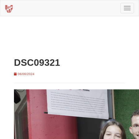
Toggl
naviga
DSC09321
06/06/2024