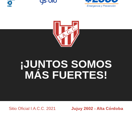
¡JUNTOS SOMOS
MÁS FUERTES!
Sitio Oficial I.A.C.C. 2021
Jujuy 2602 - Alta Córdoba