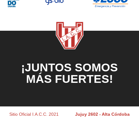
¡JUNTOS SOMOS
MÁS FUERTES!
Sitio Oficial I.A.C.C. 2021
Jujuy 2602 - Alta Córdoba