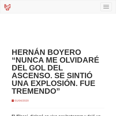
Toggl
naviga
HERNÁN BOYERO
“NUNCA ME OLVIDARÉ
DEL GOL DEL
ASCENSO. SE SINTIÓ
UNA EXPLOSIÓN. FUE
TREMENDO”
01/04/2020