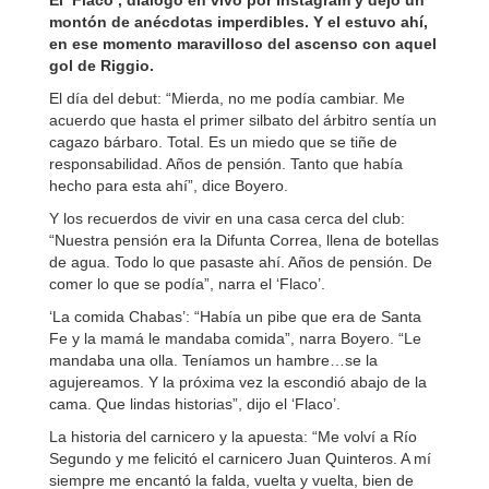
El ‘Flaco’, dialogó en vivo por Instagram y dejó un
montón de anécdotas imperdibles. Y el estuvo ahí,
en ese momento maravilloso del ascenso con aquel
gol de Riggio.
El día del debut: “Mierda, no me podía cambiar. Me
acuerdo que hasta el primer silbato del árbitro sentía un
cagazo bárbaro. Total. Es un miedo que se tiñe de
responsabilidad. Años de pensión. Tanto que había
hecho para esta ahí”, dice Boyero.
Y los recuerdos de vivir en una casa cerca del club:
“Nuestra pensión era la Difunta Correa, llena de botellas
de agua. Todo lo que pasaste ahí. Años de pensión. De
comer lo que se podía”, narra el ‘Flaco’.
‘La comida Chabas’: “Había un pibe que era de Santa
Fe y la mamá le mandaba comida”, narra Boyero. “Le
mandaba una olla. Teníamos un hambre…se la
agujereamos. Y la próxima vez la escondió abajo de la
cama. Que lindas historias”, dijo el ‘Flaco’.
La historia del carnicero y la apuesta: “Me volví a Río
Segundo y me felicitó el carnicero Juan Quinteros. A mí
siempre me encantó la falda, vuelta y vuelta, bien de