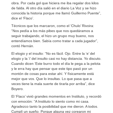
obra. Por cada gol que hiciera me iba regalar dos kilos
de falda. Al otro día salió en el diario La Voz y se hizo
conocida la historia porque me llamó Guillermo Puente”,
dice el ‘Flaco’.
Técnicos que los marcaron, como el ‘Chulo’ Rivoira:
“Nos pedía a los más pibes que nos quedáramos a
seguir trabajando, el hizo un grupo muy bueno, nos
entendíamos bien. Sabía como tratar a cada jugador”,
contó Hernán.
El elogio y el insulto: “No es fácil. Ojo. Entre la ‘e’ del
elogio y la ‘i’ del insulto casi no hay distancia. Yo discuto.
Cuando dicen ‘Este burro todo el día le pega a la pelota
y le erra hay que pensar que este tipo pasó por un
montón de cosas para estar ahí. Y físicamente está
mejor que vos. Que lo insultas. Lo que pasa que a
veces tiene la mala suerte de tirarla por arriba”, dice
Boyero.
El ‘Flaco’ vivió grandes momentos en Instituto, y recordó
con emoción: “A Instituto lo siento como mi casa.
Agradezco tanto la posibilidad que me dieron. A todos.
Cumplí un sueño. Porque alguna vez corearon mi