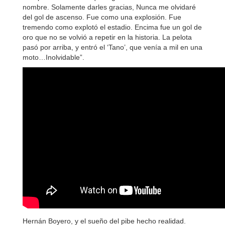
nombre. Solamente darles gracias, Nunca me olvidaré
del gol de ascenso. Fue como una explosión. Fue
tremendo como explotó el estadio. Encima fue un gol de
oro que no se volvió a repetir en la historia. La pelota
pasó por arriba, y entró el ‘Tano’, que venía a mil en una
moto…Inolvidable”.
Hernán Boyero, y el sueño del pibe hecho realidad.