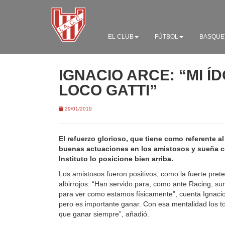
EL CLUB
FÚTBOL
BASQUE
IGNACIO ARCE: “MI Í
LOCO GATTI”
29/01/2019
El refuerzo glorioso, que tiene como referente a
buenas actuaciones en los amistosos y sueña 
Instituto lo posicione bien arriba.
Los amistosos fueron positivos, como la fuerte pre
albirrojos: “Han servido para, como ante Racing, s
para ver como estamos físicamente”, cuenta Ignacio
pero es importante ganar. Con esa mentalidad los 
que ganar siempre”, añadió.