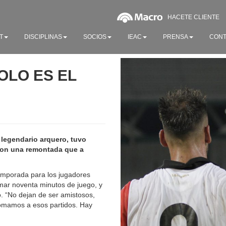
HACETE CLIENTE
T
DISCIPLINAS
SOCIOS
IEAC
PRENSA
CONT
DOLO ES EL
l legendario arquero, tuvo
con una remontada que a
temporada para los jugadores
umar noventa minutos de juego, y
. “No dejan de ser amistosos,
tomamos a esos partidos. Hay