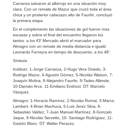
Carranza salvaron al albirrojo en una situación muy
clara. Con un remate de Mazur que cruzó toda el área
chica y un posterior cabezazo alto de Faurlin, concluyó
la primera etapa.
En el complemento las situaciones de gol fueron mas
escasas y sobre el final del encuentro llegaron los
tantos: a los 43′ Mercado abrió el marcador para
Almagro con un remate de media distancia e igualó
Leonardo Ferreyra en tiempo de descuento, a los 48′.
Síntesis
Instituto: 1-Jorge Carranza, 2-Hugo Vera Oviedo, 3-
Rodrigo Mazur, 4-Agustín Gómez, 5-Nicolás Watson, 7-
Joaquín Molina, 8-Alejandro Faurlin, 9-Tadeo Allende,
10-Damián Arce, 11-Emiliano Endrizzi. DT: Marcelo
Vázquez.
Almagro: 1-Horacio Ramírez, 2-Nicolás Romat, 3-Marco
Lambert, 4-Brian Machuca, 5-Luis Jerez Silva, 6-
Sebastián Valdez, 7-Juan Manuel Martínez, 8-Gonzalo
Jaque, 9-Nicolás Servetto, 10- Santiago Rodríguez, 11-
Gastón Blanc. DT: Walter Perazzo.