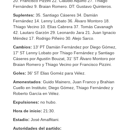
20. Francisco Pizzini 22. Claudio Aquino 27. Thiago
Fernández 9. Braian Romero. DT: Gustavo Quinteros.
Suplentes:
35. Santiago Cáseres 34. Damián
Fernández 14. Lenny Lobato 36. Álvaro Montoro 18.
Thiago Vecino 10. Elías Cabrera 37. Tomás Cavanagh
42. Lautaro Garzón 29. Leonardo Jara 21. Juan Ignacio
Méndez 17. Rodrigo Piñeiro 30. Alejo Sarco.
Cambios:
13′ PT Damián Fernández por Diego Gómez,
17′ ST Lenny Lobato por Thiago Fernández y Santiago
Cáseres por Agustín Bouzat, 31′ ST Álvaro Montoro por
Braian Romero y Thiago Vecino por Francisco Pizzini.
Goles:
36′ ST Elias Goméz para Vélez.
Amonestados
: Guido Mainero, Juan Franco y Brahian
Cuello en Instituto; Diego Gómez, Thiago Fernández y
Roberto García en Vélez.
Expulsiones:
no hubo.
Hora de inicio:
21:30.
Estadio:
José Amalfitani.
Autoridades del partido: