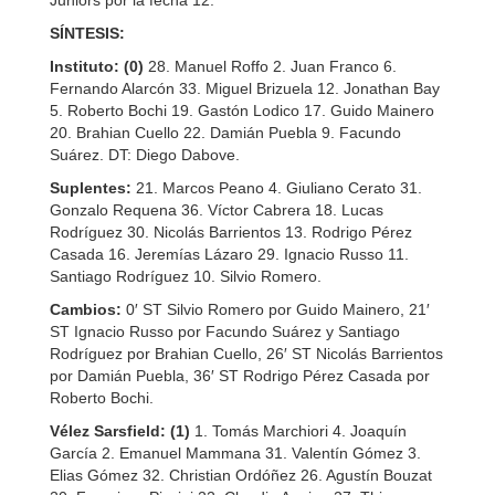
Juniors por la fecha 12.
SÍNTESIS:
Instituto: (0)
28. Manuel Roffo 2. Juan Franco 6.
Fernando Alarcón 33. Miguel Brizuela 12. Jonathan Bay
5. Roberto Bochi 19. Gastón Lodico 17. Guido Mainero
20. Brahian Cuello 22. Damián Puebla 9. Facundo
Suárez. DT: Diego Dabove.
Suplentes:
21. Marcos Peano 4. Giuliano Cerato 31.
Gonzalo Requena 36. Víctor Cabrera 18. Lucas
Rodríguez 30. Nicolás Barrientos 13. Rodrigo Pérez
Casada 16. Jeremías Lázaro 29. Ignacio Russo 11.
Santiago Rodríguez 10. Silvio Romero.
Cambios:
0′ ST Silvio Romero por Guido Mainero, 21′
ST Ignacio Russo por Facundo Suárez y Santiago
Rodríguez por Brahian Cuello, 26′ ST Nicolás Barrientos
por Damián Puebla, 36′ ST Rodrigo Pérez Casada por
Roberto Bochi.
Vélez Sarsfield: (1)
1. Tomás Marchiori 4. Joaquín
García 2. Emanuel Mammana 31. Valentín Gómez 3.
Elias Gómez 32. Christian Ordóñez 26. Agustín Bouzat