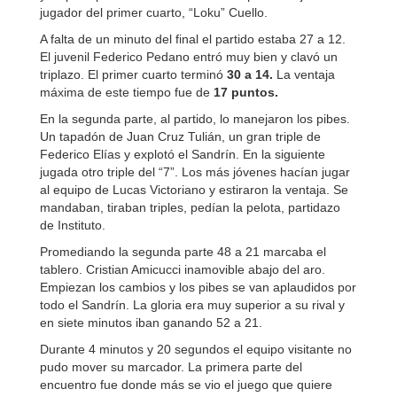
jugador del primer cuarto, “Loku” Cuello.
A falta de un minuto del final el partido estaba 27 a 12.
El juvenil Federico Pedano entró muy bien y clavó un
triplazo. El primer cuarto terminó
30 a 14.
La ventaja
máxima de este tiempo fue de
17 puntos.
En la segunda parte, al partido, lo manejaron los pibes.
Un tapadón de Juan Cruz Tulián, un gran triple de
Federico Elías y explotó el Sandrín. En la siguiente
jugada otro triple del “7”. Los más jóvenes hacían jugar
al equipo de Lucas Victoriano y estiraron la ventaja. Se
mandaban, tiraban triples, pedían la pelota, partidazo
de Instituto.
Promediando la segunda parte 48 a 21 marcaba el
tablero. Cristian Amicucci inamovible abajo del aro.
Empiezan los cambios y los pibes se van aplaudidos por
todo el Sandrín. La gloria era muy superior a su rival y
en siete minutos iban ganando 52 a 21.
Durante 4 minutos y 20 segundos el equipo visitante no
pudo mover su marcador. La primera parte del
encuentro fue donde más se vio el juego que quiere