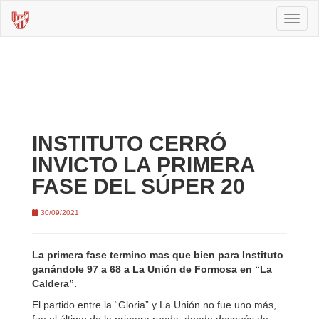
Toggl
naviga
INSTITUTO CERRÓ
INVICTO LA PRIMERA
FASE DEL SÚPER 20
30/09/2021
La primera fase termino mas que bien para Instituto
ganándole 97 a 68 a La Unión de Formosa en “La
Caldera”.
El partido entre la “Gloria” y La Unión no fue uno más,