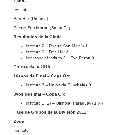
Zona J
Instituto
Ben Hur (Rafaela)
Puerto San Martín (Santa Fe)
Resultados de la Gloria
Instituto 2 – Puerto San Martín 1
Instituto 0 – Ben Hur 3
Interzonal: Instituto 3 – Eva Perón 0
Cruces de la 2010
16avos de Final – Copa Oro
Instituto 3 – Unión de Sunchales 0
8vos de Final – Copa Oro
Instituto 1 (2) – Olimpia (Paraguay) 1 (4)
Fase de Grupos de la División 2011
Zona I
Instituto