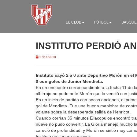
EL CLUB
FÚTBOL
BASQUE
INSTITUTO PERDIÓ A
27/11/2018
Instituto cayó 2 a 0 ante Deportivo Morón en el
0 con goles de Junior Mendieta.
En un encuentro correspondiente a la fecha 11 de la
albirrojo no pudo ante Morón que lo venció con justi
En un inicio de partido con pocas opciones, el prim
gol de Mendieta. Fue una buena maniobra de contr
volante sobre la desesperada salida de Henricot.
Cuando corrían 35 minutos Ellacopulos encontró tras
nueve no pudo convertir. La Gloria manejó mucho la
careció de profundidad. y Morón se sintió muy cómod
Instituto en varias ocaciones.