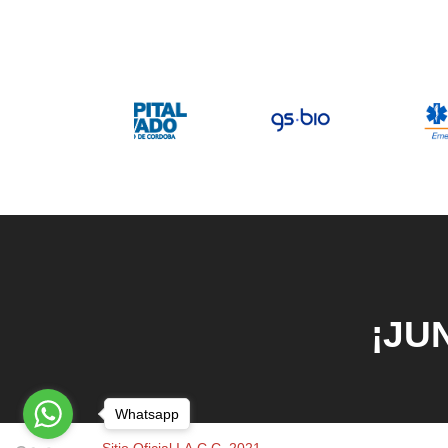
¡JU
Whatsapp
Sitio Oficial I.A.C.C. 2021