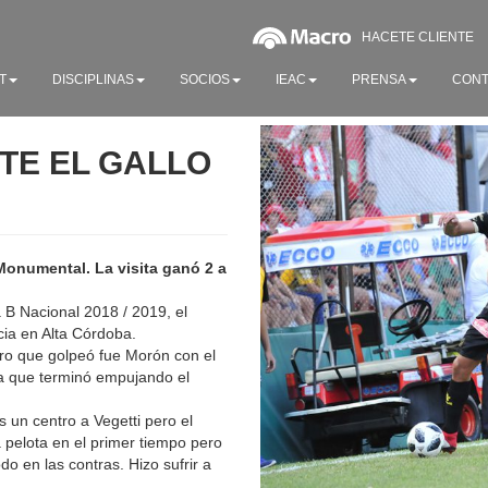
HACETE CLIENTE
T
DISCIPLINAS
SOCIOS
IEAC
PRENSA
CONT
NTE EL GALLO
 Monumental. La visita ganó 2 a
 B Nacional 2018 / 2019, el
cia en Alta Córdoba.
ero que golpeó fue Morón con el
a que terminó empujando el
 un centro a Vegetti pero el
 pelota en el primer tiempo pero
o en las contras. Hizo sufrir a