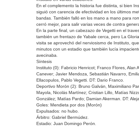
En el complemento la historia fue distinta, si bien In
siguió con carencia de efectividad en los últimos metr
bandas. También falló en los mano a mano para ro
cerró mejor, para salir varias veces de contra gener
En la parte final, un cabezazo de Vegetti en el trav
también un frentazo de Yabale cerca, pero La Gloria
visita se aprovechó del nerviosismo de Instituto, qu
minutos con un estadio que también lucía impacient
avecinaba.
Síntesis
Instituto (0): Fabricio Henricot; Franco Flores, Alan
Canever; Javier Mendoza, Sebastián Navarro, Emilia
Ellacopulos, Pablo Vegetti. DT: Dario Franco.
Deportivo Morón (2): Bruno Galván, Maximiliano Pa
Mayola, Nicolás Martínez; Cristian Lillo, Matías Niz
González; Matías Pardo; Damian Akerman. DT: Ale
Goles: Mendieta por dos (Morón)
Expulsados: no hubo.
Árbitro: Gabriel Bermúdez.
Estadio: Juan Domingo Perón.