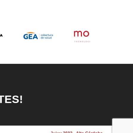
TES!
Jujuy 2602 - Alta Córdoba