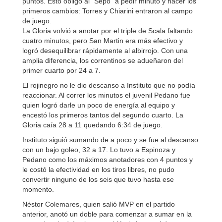
puntos. Esto obligó al “Sepo” a pedir minuto y hacer los
primeros cambios: Torres y Chiarini entraron al campo
de juego.
La Gloria volvió a anotar por el triple de Scala faltando
cuatro minutos, pero San Martin era más efectivo y
logró desequilibrar rápidamente al albirrojo. Con una
amplia diferencia, los correntinos se adueñaron del
primer cuarto por 24 a 7.
El rojinegro no le dio descanso a Instituto que no podía
reaccionar. Al correr los minutos el juvenil Pedano fue
quien logró darle un poco de energía al equipo y
encestó los primeros tantos del segundo cuarto. La
Gloria caía 28 a 11 quedando 6:34 de juego.
Instituto siguió sumando de a poco y se fue al descanso
con un bajo goleo, 32 a 17. Lo tuvo a Espinoza y
Pedano como los máximos anotadores con 4 puntos y
le costó la efectividad en los tiros libres, no pudo
convertir ninguno de los seis que tuvo hasta ese
momento.
Néstor Colemares, quien salió MVP en el partido
anterior, anotó un doble para comenzar a sumar en la