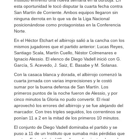
Instituto enfrentó una nueva semana en la burbuja. En
esta oportunidad le tocó disputar la cuarta fecha contra
San Martín de Corriente. Ambos equipos llegaron sin
ninguna derrota en lo que va de la Liga Nacional
posicionándose como protagonistas en la Conferencia
Norte.
En el Héctor Etchart el albirrojo salió a la cancha con los
mismos jugadores que el partido anterior: Lucas Reyes,
Santiago Scala, Martín Cuello, Néstor Colmenares e
Ignacio Alessio. El elenco de Diego Vadell inició con G.
García, S. Acevedo, J. Saiz, E. Basabe y M. Solanas.
Con la casaca blanca y dorada, el albirrojo comenzó la
cuarta jornada con varias imprecisiones y le costó
sumar por la buena defensa de San Martín. Los
primeros puntos de la noche fueron de Alessio, y por
cinco minutos la Gloria no pudo convertir. El rival
aprovechó los errores del albirrojo y se fue alejando del
marcador. Con tres triples seguidos, los correntinos se
ponían 11 a 2 en la mitad de los primeros 10 minutos.
El conjunto de Diego Vadell dominaba el partido y se
puso a 11 de un Instituto que sumaba más pérdidas que