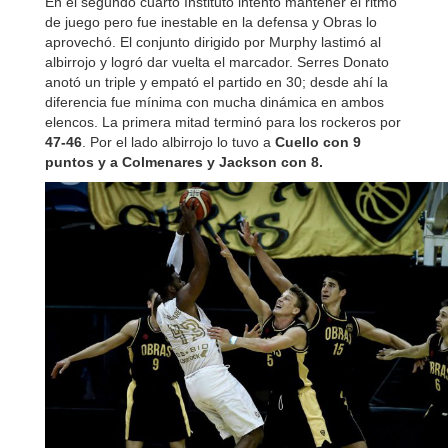
En el segundo cuarto Instituto intentó mantener el ritmo
de juego pero fue inestable en la defensa y Obras lo
aprovechó. El conjunto dirigido por Murphy lastimó al
albirrojo y logró dar vuelta el marcador. Serres Donato
anotó un triple y empató el partido en 30; desde ahí la
diferencia fue mínima con mucha dinámica en ambos
elencos. La primera mitad terminó para los rockeros por
47-46
. Por el lado albirrojo lo tuvo a
Cuello con 9
puntos y a Colmenares y Jackson con 8.