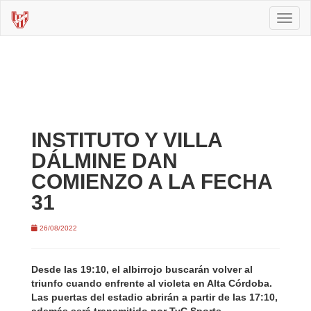
Toggl
naviga
INSTITUTO Y VILLA
DÁLMINE DAN
COMIENZO A LA FECHA
31
26/08/2022
Desde las 19:10, el albirrojo buscarán volver al
triunfo cuando enfrente al violeta en Alta Córdoba.
Las puertas del estadio abrirán a partir de las 17:10,