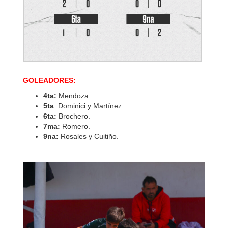
GOLEADORES:
4ta:
Mendoza.
5ta
: Dominici y Martínez.
6ta:
Brochero.
7ma:
Romero.
9na:
Rosales y Cuitiño.