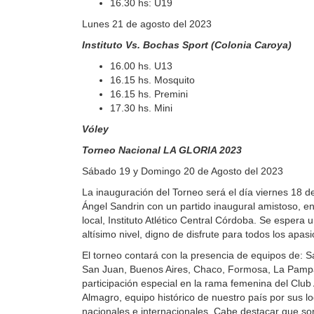
16.30 hs: U19
Lunes 21 de agosto del 2023
Instituto Vs. Bochas Sport (Colonia Caroya)
16.00 hs. U13
16.15 hs. Mosquito
16.15 hs. Premini
17.30 hs. Mini
Vóley
Torneo Nacional LA GLORIA 2023
Sábado 19 y Domingo 20 de Agosto del 2023
La inauguración del Torneo será el día viernes 18 d
Ángel Sandrin con un partido inaugural amistoso, e
local, Instituto Atlético Central Córdoba. Se espera
altísimo nivel, digno de disfrute para todos los apa
El torneo contará con la presencia de equipos de: S
San Juan, Buenos Aires, Chaco, Formosa, La Pamp
participación especial en la rama femenina del Club
Almagro, equipo histórico de nuestro país por sus 
nacionales e internacionales. Cabe destacar que son