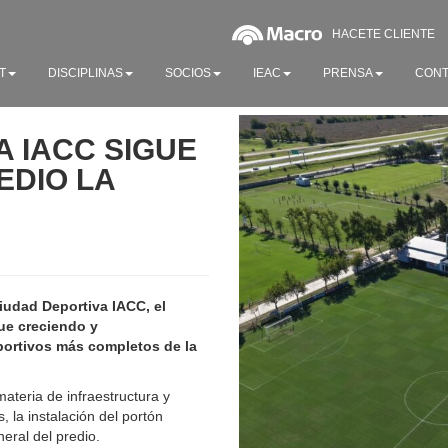
HACETE CLIENTE
T
DISCIPLINAS
SOCIOS
IEAC
PRENSA
CONT
A IACC SIGUE
EDIO LA
Ciudad Deportiva IACC, el
gue creciendo y
ortivos más completos de la
teria de infraestructura y
s, la instalación del portón
eral del predio.