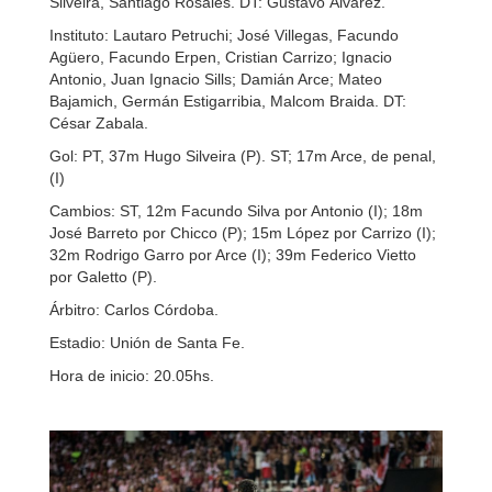
Silveira, Santiago Rosales. DT: Gustavo Álvarez.
Instituto: Lautaro Petruchi; José Villegas, Facundo
Agüero, Facundo Erpen, Cristian Carrizo; Ignacio
Antonio, Juan Ignacio Sills; Damián Arce; Mateo
Bajamich, Germán Estigarribia, Malcom Braida. DT:
César Zabala.
Gol: PT, 37m Hugo Silveira (P). ST; 17m Arce, de penal,
(I)
Cambios: ST, 12m Facundo Silva por Antonio (I); 18m
José Barreto por Chicco (P); 15m López por Carrizo (I);
32m Rodrigo Garro por Arce (I); 39m Federico Vietto
por Galetto (P).
Árbitro: Carlos Córdoba.
Estadio: Unión de Santa Fe.
Hora de inicio: 20.05hs.