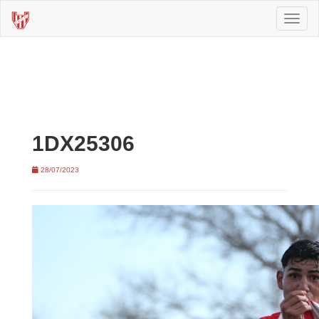
Toggl
naviga
1DX25306
28/07/2023