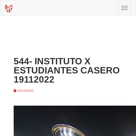
Toggl
naviga
544- INSTITUTO X
ESTUDIANTES CASERO
19112022
22/11/2022