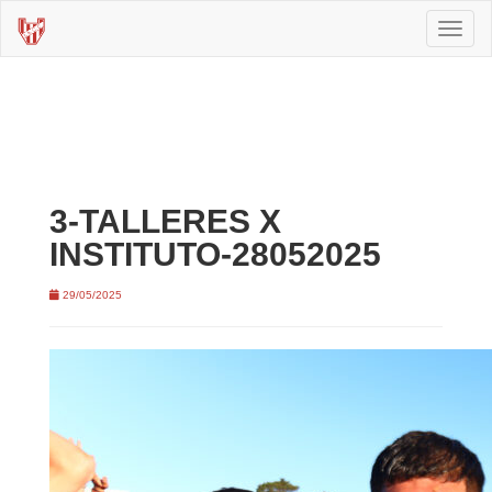
Toggl
naviga
3-TALLERES X
INSTITUTO-28052025
29/05/2025