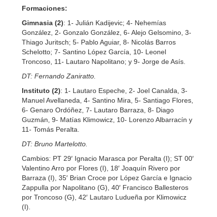
Formaciones:
Gimnasia (2)
: 1- Julián Kadijevic; 4- Nehemías
González, 2- Gonzalo González, 6- Alejo Gelsomino, 3-
Thiago Juritsch; 5- Pablo Aguiar, 8- Nicolás Barros
Schelotto; 7- Santino López García, 10- Leonel
Troncoso, 11- Lautaro Napolitano; y 9- Jorge de Asís.
DT: Fernando Zaniratto.
Instituto (2)
: 1- Lautaro Espeche, 2- Joel Canalda, 3-
Manuel Avellaneda, 4- Santino Mira, 5- Santiago Flores,
6- Genaro Ordóñez, 7- Lautaro Barraza, 8- Diago
Guzmán, 9- Matías Klimowicz, 10- Lorenzo Albarracín y
11- Tomás Peralta.
DT: Bruno Martelotto.
Cambios: PT 29′ Ignacio Marasca por Peralta (I); ST 00′
Valentino Arro por Flores (I), 18′ Joaquín Rivero por
Barraza (I), 35′ Brian Croce por López García e Ignacio
Zappulla por Napolitano (G), 40′ Francisco Ballesteros
por Troncoso (G), 42′ Lautaro Ludueña por Klimowicz
(I).