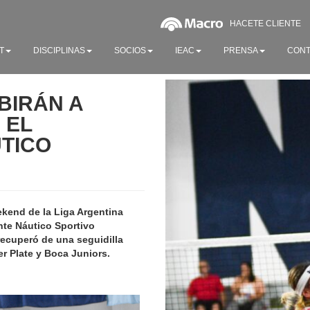
HACETE CLIENTE
T
DISCIPLINAS
SOCIOS
IEAC
PRENSA
CONT
BIRÁN A
 EL
UTICO
eekend de la Liga Argentina
nte Náutico Sportivo
recuperó de una seguidilla
er Plate y Boca Juniors.