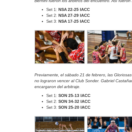
Bernini fueron los árbitros del encuentro. Así fueron 
Set 1:
NSA 22-25 IACC
Set 2:
NSA
27-29 IACC
Set 3:
NSA
17-25 IACC
Previamente, el sábado 21 de febrero, las Gloriosas
no lograron vencer al Club Sonder. Gabriel Castañ
encargaron del arbitraje.
Set 1:
SON 25-13 IACC
Set 2:
SON
34-32 IACC
Set 3:
SON
25-20 IACC