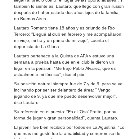
llegan al predio como “el lugar de las oportunidades”. Y
también lo siente así Lautaro, que llegó con gran ilusión
después de haber estado dos años lejos de la familia,
en Buenos Aires.
Lautaro Romano tiene 18 años y es oriundo de Río
Tercero: “Llegué al club en febrero y me acompañaron
mi viejo, mi tío y un primo de mi viejo”, cuenta el
deportista de La Gloria.
Lautaro pertenece a la Quinta de AFA y estuvo una
semana a prueba hasta que en el club le dieron un
lugar en la pensión: “Me trajo Pablo Álvarez, que es
actualmente mi técnico”, dice el pibe.
Su posición natural siempre fue de 7 y de 9, pero se va
inclinando por ser ser delantero de área: ” Vengo
jugando de 9, ya que me puedo desenvolver mejor”,
dice Lautaro.
Su referente en el puesto: “Es el ‘Oso’ Pratto, por su
forma de jugar y gran personalidad”, cuenta Lautaro.
El juvenil fue bien recibido por todos en La Agustina: “Lo
que mas me gustó fue la amabilidad y compromiso de