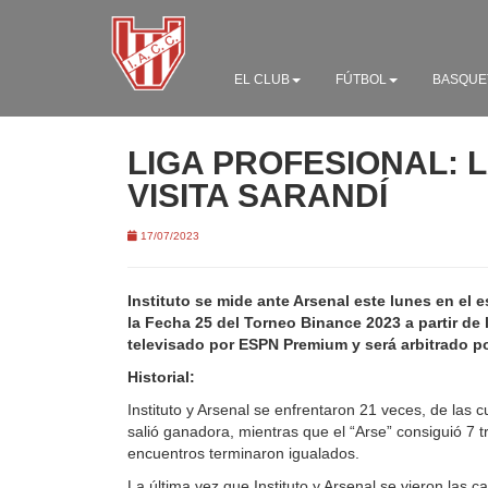
EL CLUB
FÚTBOL
BASQUE
LIGA PROFESIONAL: 
VISITA SARANDÍ
17/07/2023
Instituto se mide ante Arsenal este lunes
en el 
la Fecha 25
del Torneo Binance 2023
a partir de 
televisado por ESPN Premium y será arbitrado p
Historial:
Instituto y Arsenal se enfrentaron 21 veces, de las c
salió ganadora, mientras que el “Arse” consiguió 7 tr
encuentros terminaron igualados.
La última vez que Instituto y Arsenal se vieron las 