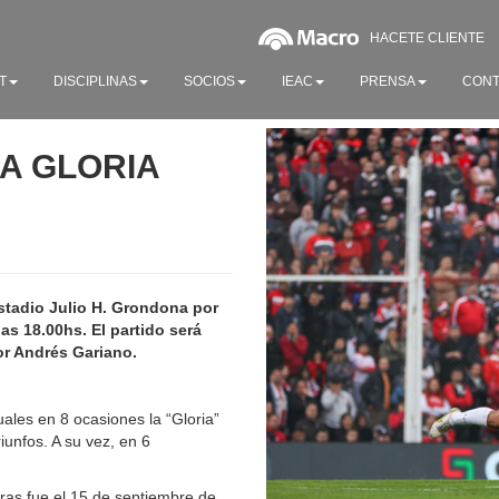
HACETE CLIENTE
T
DISCIPLINAS
SOCIOS
IEAC
PRENSA
CONT
LA GLORIA
estadio Julio H. Grondona
por
las 18.00hs. El partido será
or Andrés Gariano.
uales en 8 ocasiones la “Gloria”
iunfos. A su vez, en 6
caras fue el 15 de septiembre de