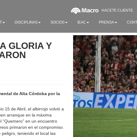
HACETE CLIENTE
T
DISCIPLINAS
SOCIOS
IEAC
PRENSA
CONT
A GLORIA Y
CARON
ental de Alta Córdoba por la
 15 de Abril, el albirrojo volvió a
buen arranque en la máxima
n el “Quemero” en un encuentro
éreos primaron en el compromiso.
eligro, teniendo el local las