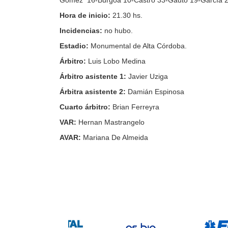
Gómez 16-Burgoa 10-Castro 33-Gauto 19-García 2
Hora de inicio:
21.30 hs.
Incidencias:
no hubo.
Estadio:
Monumental de Alta Córdoba.
Árbitro:
Luis Lobo Medina
Árbitro asistente 1:
Javier Uziga
Árbitra asistente 2:
Damián Espinosa
Cuarto árbitro:
Brian Ferreyra
VAR:
Hernan Mastrangelo
AVAR:
Mariana De Almeida