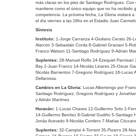
más claras en los pies de Santiago Rodríguez. Con es
mantiene como el único equipo que no ha recibido g
competencia. La próxima fecha, La Gloria visitará 
el día viernes a las 18hs en el Estadio Juan Carmelo 
Síntesis
Instituto:
1-Jorge Carranza 4-Giuliano Cerato 26-
Alarcón 3-Sebastián Corda 8-Gabriel Graciani 5-Ro
Franco Watson 11-Santiago Rodríguez 9-Adrián Mart
Suplentes:
28-Manuel Roffo 24-Ezequiel Parnisari 
Bay 2-Juan Franco 14-Nicolás Linares 25-Oscar Gar
Nicolás Barrientos 7-Gregorio Rodríguez 18-Lucas 
Dellarossa.
Cambios en La Gloria:
Lucas Albertengo por Franc
Santiago Rodríguez, Gregorio Rodríguez y Jonahtan
y Adrián Martínez.
Huracán:
1-Lucas Chaves 12-Guillermo Soto 2-Fer
14-Guillermo Benítez 8-Gabriel Gudiño 5-Santiago H
Jonás Acevedo 9-Nicolás Cordero 7-Matías Cóccaro
Suplentes:
32-Campisi 4-Torrent 35-Pizarro 28-Nov