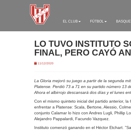
EL CLUB
FÚTBOL
BASQUE
LO TUVO INSTITUTO 
FINAL, PERO CAYÓ A
11/12/2020
La Gloria mejoró su juego a partir de la segunda mi
Platense. Perdió 73 a 71 en su partido número 13 d
Ahora el albirrojo descansará dos días y el lunes e
Con el mismo quinteto inicial del partido anterior, la
enfrentar a Platense: Scala, Bertone, Alessio, Colme
conjunto Calamar lo hizo con Andres Lugli, Phillip Lo
Alejandro Pappalardi, Facundo Vazquez.
Instituto comenzó ganando en el Héctor Etchart. ”San