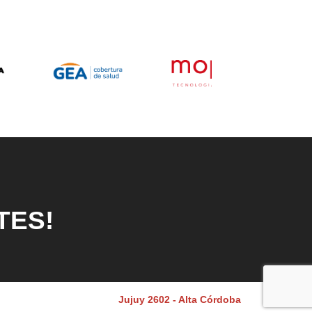
TES!
Jujuy 2602 - Alta Córdoba