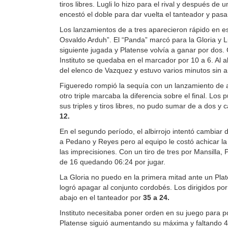
tiros libres. Lugli lo hizo para el rival y después de u
encestó el doble para dar vuelta el tanteador y pasa
Los lanzamientos de a tres aparecieron rápido en e
Osvaldo Arduh”. El “Panda” marcó para la Gloria y Lu
siguiente jugada y Platense volvía a ganar por dos. 
Instituto se quedaba en el marcador por 10 a 6. Al al
del elenco de Vazquez y estuvo varios minutos sin a
Figueredo rompió la sequía con un lanzamiento de 
otro triple marcaba la diferencia sobre el final. Los 
sus triples y tiros libres, no pudo sumar de a dos y 
12.
En el segundo período, el albirrojo intentó cambiar 
a Pedano y Reyes pero al equipo le costó achicar la 
las imprecisiones. Con un tiro de tres por Mansilla,
de 16 quedando 06:24 por jugar.
La Gloria no puedo en la primera mitad ante un Pla
logró apagar al conjunto cordobés. Los dirigidos por
abajo en el tanteador por
35 a 24.
Instituto necesitaba poner orden en su juego para po
Platense siguió aumentando su máxima y faltando 4: