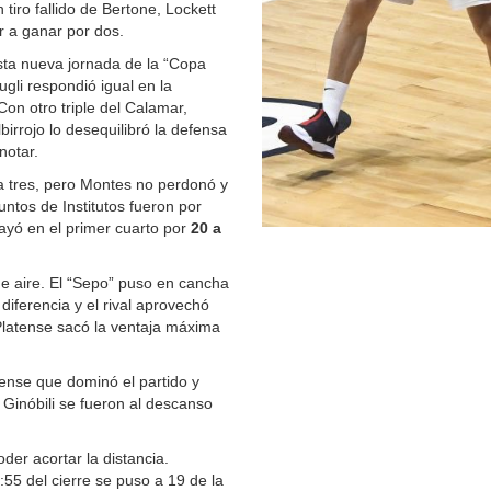
n tiro fallido de Bertone, Lockett
r a ganar por dos.
sta nueva jornada de la “Copa
gli respondió igual en la
Con otro triple del Calamar,
birrojo lo desequilibró la defensa
notar.
a tres, pero Montes no perdonó y
puntos de Institutos fueron por
cayó en el primer cuarto por
20 a
de aire. El “Sepo” puso en cancha
diferencia y el rival aprovechó
 Platense sacó la ventaja máxima
tense que dominó el partido y
 Ginóbili se fueron al descanso
der acortar la distancia.
55 del cierre se puso a 19 de la