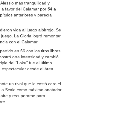
 Alessio más tranquilidad y
zó a favor del Calamar por
54 a
ítulos anteriores y parecía
 dieron vida al juego albirrojo. Se
 juego. La Gloria logró remontar
encia con el Calamar.
artido en 66 con los tiros libres
 mostró otra intensidad y cambió
iple del “Loku” fue el último
n espectacular desde el área
nte un rival que le costó caro el
vo a Scala como máximo anotador
 aire y recuperarse para
bre.