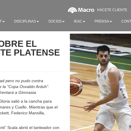
HACETE CLIENTE
T
DISCIPLINAS
SOCIOS
IEAC
PRENSA
CONT
SOBRE EL
NTE PLATENSE
tad pero no pudo contra
e la “Copa Osvaldo Arduh”.
nfrentará a Gimnasia.
 Gloria salió a la cancha para
nares y Cuello. Mientras que el
ckett, Federico Mansilla,
ti” Scala abrió el tanteador con