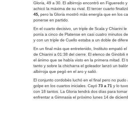
Gloria, 49 a 30. El albirrojo encontró en Figueredo y
achicó la máxima de su rival. El tercer cuarto finali
45,
pero la Gloria mostró más energía que en los cap
ponerse en partido.
En el cuarto decisivo, un triple de Scala y Chiarini le
ponía a cinco de Platense en casi cuatro minutos de
y con un triple de Cuello estaba a un doble de difer
En un final más que entretenido, Instituto empató el p
de Chiarini a 01:38 del cierre. El elenco de Ginóbili
el ánimo que se había visto en la primera mitad. El tr
tanto y sobre la chicharra el goleador lanzó un baló
albirroja que pegó en el aro y salió.
El conjunto cordobés luchó en el final pero no pudo a
golpe en los cuartos iniciales. Cayó
73 a 71
y lo tu
con 18 tantos. La Gloria tendrá dos días para tomar
enfrentar a Gimnasia el próximo lunes 14 de diciem