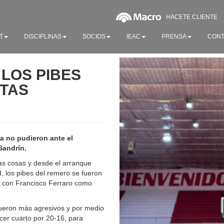
HACETE CLIENTE
T
DISCIPLINAS
SOCIOS
IEAC
PRENSA
CONT
 LOS PIBES
TAS
ia no pudieron ante el
Sandrín.
las cosas y desde el arranque
, los pibes del remero se fueron
, con Francisco Ferraro como
ueron más agresivos y por medio
rcer cuarto por 20-16, para