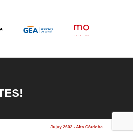
TES!
Jujuy 2602 - Alta Córdoba