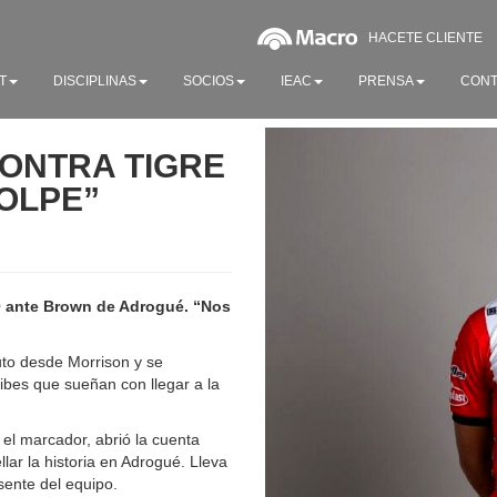
HACETE CLIENTE
T
DISCIPLINAS
SOCIOS
IEAC
PRENSA
CONT
CONTRA TIGRE
OLPE”
 0 ante Brown de Adrogué. “Nos
tuto desde Morrison y se
ibes que sueñan con llegar a la
el marcador, abrió la cuenta
llar la historia en Adrogué. Lleva
sente del equipo.